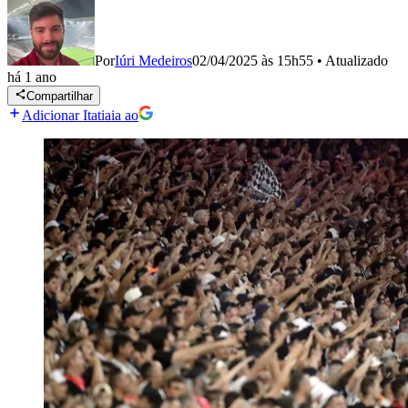
Por
Iúri Medeiros
02/04/2025 às 15h55
•
Atualizado
há 1 ano
Compartilhar
Adicionar Itatiaia ao