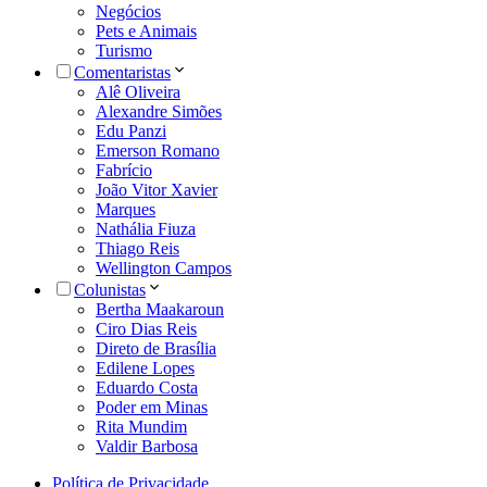
Negócios
Pets e Animais
Turismo
Comentaristas
Alê Oliveira
Alexandre Simões
Edu Panzi
Emerson Romano
Fabrício
João Vitor Xavier
Marques
Nathália Fiuza
Thiago Reis
Wellington Campos
Colunistas
Bertha Maakaroun
Ciro Dias Reis
Direto de Brasília
Edilene Lopes
Eduardo Costa
Poder em Minas
Rita Mundim
Valdir Barbosa
Política de Privacidade