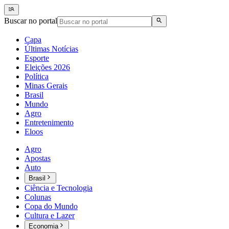
Buscar no portal
Capa
Últimas Notícias
Esporte
Eleições 2026
Política
Minas Gerais
Brasil
Mundo
Agro
Entretenimento
Eloos
Agro
Apostas
Auto
Brasil
Ciência e Tecnologia
Colunas
Copa do Mundo
Cultura e Lazer
Economia