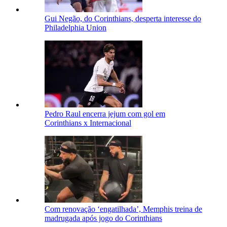
Gui Negão, do Corinthians, desperta interesse do
Philadelphia Union
Pedro Raul encerra jejum com gol em
Corinthians x Internacional
Com renovação ‘engatilhada’, Memphis treina de
madrugada após jogo do Corinthians