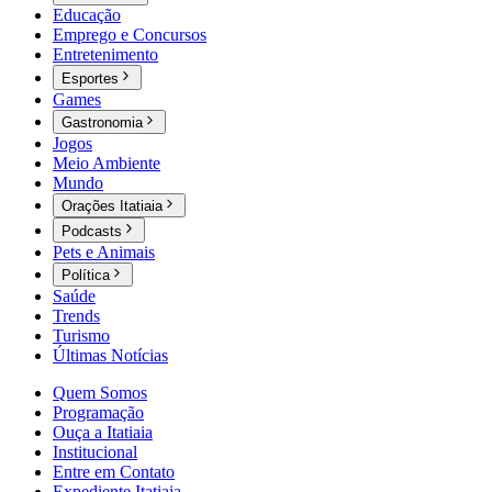
Educação
Emprego e Concursos
Entretenimento
Esportes
Games
Gastronomia
Jogos
Meio Ambiente
Mundo
Orações Itatiaia
Podcasts
Pets e Animais
Política
Saúde
Trends
Turismo
Últimas Notícias
Quem Somos
Programação
Ouça a Itatiaia
Institucional
Entre em Contato
Expediente Itatiaia