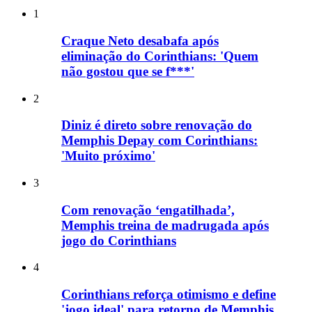
1
Craque Neto desabafa após
eliminação do Corinthians: 'Quem
não gostou que se f***'
2
Diniz é direto sobre renovação do
Memphis Depay com Corinthians:
'Muito próximo'
3
Com renovação ‘engatilhada’,
Memphis treina de madrugada após
jogo do Corinthians
4
Corinthians reforça otimismo e define
'jogo ideal' para retorno de Memphis