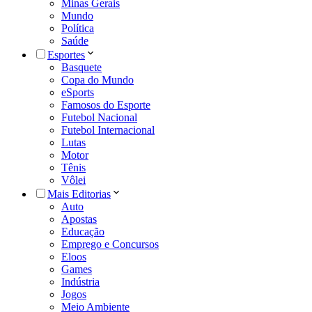
Minas Gerais
Mundo
Política
Saúde
Esportes
Basquete
Copa do Mundo
eSports
Famosos do Esporte
Futebol Nacional
Futebol Internacional
Lutas
Motor
Tênis
Vôlei
Mais Editorias
Auto
Apostas
Educação
Emprego e Concursos
Eloos
Games
Indústria
Jogos
Meio Ambiente