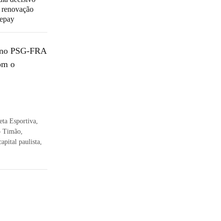
r renovação
epay
s no PSG-FRA
com o
eta Esportiva,
o Timão,
apital paulista,