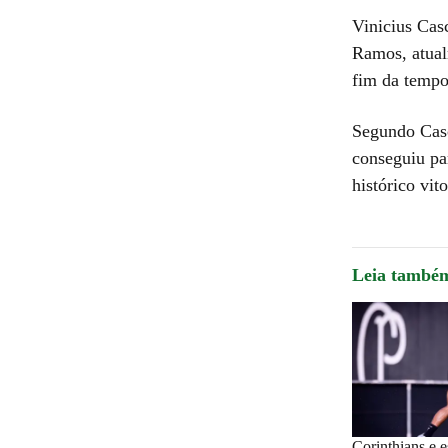
Vinicius Casc
Ramos, atual
fim da tempo
Segundo Casc
conseguiu pa
histórico vi
Leia també
Corinthians e e