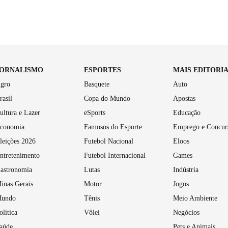
JORNALISMO
ESPORTES
MAIS EDITORI
gro
Basquete
Auto
rasil
Copa do Mundo
Apostas
ultura e Lazer
eSports
Educação
conomia
Famosos do Esporte
Emprego e Concur
leições 2026
Futebol Nacional
Eloos
ntretenimento
Futebol Internacional
Games
astronomia
Lutas
Indústria
inas Gerais
Motor
Jogos
undo
Tênis
Meio Ambiente
olítica
Vôlei
Negócios
aúde
Pets e Animais