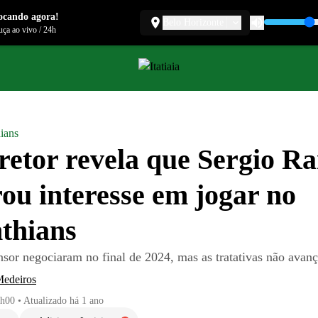
ocando agora!
Belo Horizonte
ça ao vivo
/
24h
ians
retor revela que Sergio R
ou interesse em jogar no
thians
nsor negociaram no final de 2024, mas as tratativas não avan
Medeiros
1h00
•
Atualizado
há 1 ano