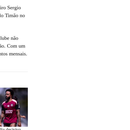
iro Sergio
lo Timão no
clube não
ação. Com um
ntos mensais.
dia decisivo