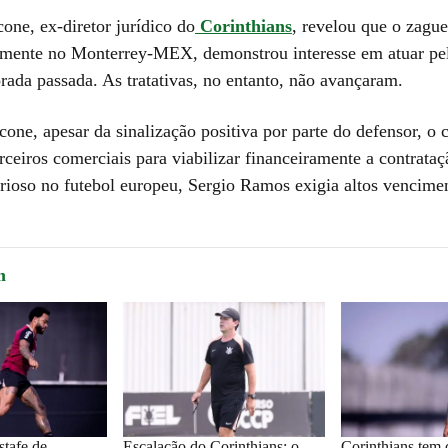
one, ex-diretor jurídico do
Corinthians
, revelou que o zague
mente no Monterrey-MEX, demonstrou interesse em atuar pe
rada passada. As tratativas, no entanto, não avançaram.
one, apesar da sinalização positiva por parte do defensor, o 
rceiros comerciais para viabilizar financeiramente a contrat
torioso no futebol europeu, Sergio Ramos exigia altos vencime
m
stafe de
Escalação do Corinthians: o
Corinthians tem 