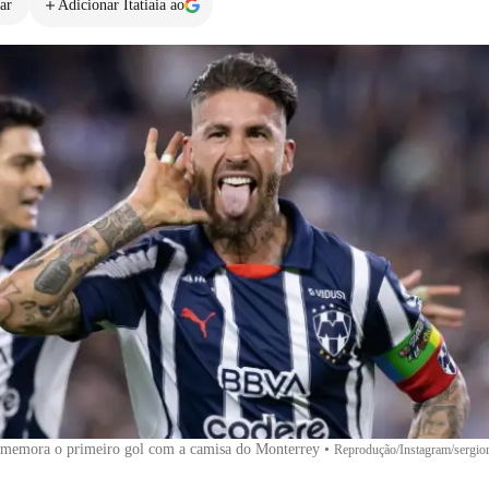
ar
Adicionar Itatiaia ao
memora o primeiro gol com a camisa do Monterrey
•
Reprodução/Instagram/sergio