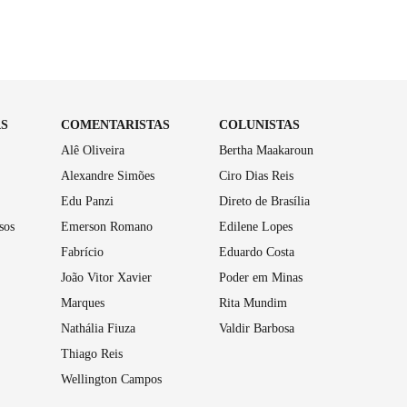
AS
COMENTARISTAS
COLUNISTAS
Alê Oliveira
Bertha Maakaroun
Alexandre Simões
Ciro Dias Reis
Edu Panzi
Direto de Brasília
sos
Emerson Romano
Edilene Lopes
Fabrício
Eduardo Costa
João Vitor Xavier
Poder em Minas
Marques
Rita Mundim
Nathália Fiuza
Valdir Barbosa
Thiago Reis
Wellington Campos