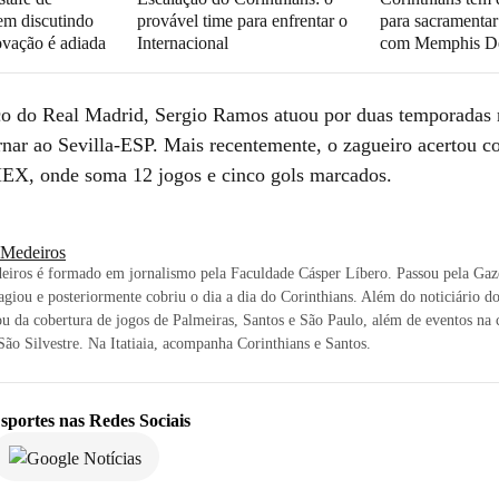
m discutindo
provável time para enfrentar o
para sacramenta
ovação é adiada
Internacional
com Memphis D
ico do Real Madrid, Sergio Ramos atuou por duas temporada
ornar ao Sevilla-ESP. Mais recentemente, o zagueiro acertou 
X, onde soma 12 jogos e cinco gols marcados.
i Medeiros
eiros é formado em jornalismo pela Faculdade Cásper Líbero. Passou pela Gaz
agiou e posteriormente cobriu o dia a dia do Corinthians. Além do noticiário d
ou da cobertura de jogos de Palmeiras, Santos e São Paulo, além de eventos na c
ão Silvestre. Na Itatiaia, acompanha Corinthians e Santos.
sportes
nas Redes Sociais