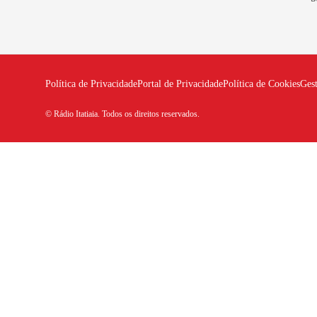
Política de Privacidade
Portal de Privacidade
Política de Cookies
Ges
© Rádio Itatiaia. Todos os direitos reservados.