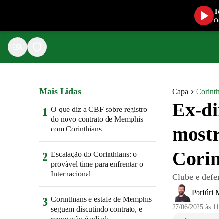
T
Ou
Mais Lidas
Capa
Corinth
Ex-di
O que diz a CBF sobre registro
1
do novo contrato de Memphis
mostr
com Corinthians
Corin
Escalação do Corinthians: o
2
provável time para enfrentar o
Internacional
Clube e defe
Por
Iúri 
Corinthians e estafe de Memphis
3
27/06/2025 às 1
seguem discutindo contrato, e
renovação é adiada