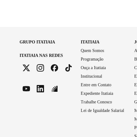
GRUPO ITATIAIA
ITATIAIA
Quem Somos
A
ITATIAIA NAS REDES
Programação
B
Ouça a Itatiaia
C
Institucional
E
Entre em Contato
E
Expediente Itatiaia
E
Trabalhe Conosco
G
Lei de Igualdade Salarial
M
M
P
S