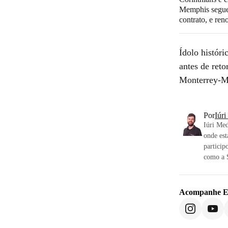
Memphis segue
contrato, e ren
Ídolo histór
antes de ret
Monterrey-ME
Por
Iúr
Iúri Med
onde est
particip
como a S
Acompanhe
E