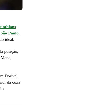
rinthians
.
o
São Paulo
,
do ideal.
da posição,
o Mana,
om Dorival
rior da coxa
ico.