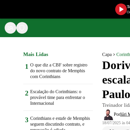
T
Ou
Mais Lidas
Capa
Corinth
Doriv
O que diz a CBF sobre registro
1
do novo contrato de Memphis
escal
com Corinthians
Paulo
Escalação do Corinthians: o
2
provável time para enfrentar o
Internacional
Treinador li
Por
Iúri 
Corinthians e estafe de Memphis
3
18/07/2025 às 0
seguem discutindo contrato, e
renovação é adiada