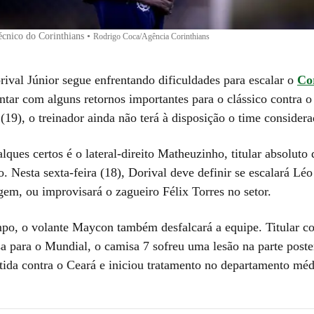
técnico do Corinthians
•
Rodrigo Coca/Agência Corinthians
rival Júnior segue enfrentando dificuldades para escalar o
Co
ntar com alguns retornos importantes para o clássico contra 
(19), o treinador ainda não terá à disposição o time considera
ques certos é o lateral-direito Matheuzinho, titular absoluto 
. Nesta sexta-feira (18), Dorival deve definir se escalará Lé
igem, ou improvisará o zagueiro Félix Torres no setor.
o, o volante Maycon também desfalcará a equipe. Titular c
sa para o Mundial, o camisa 7 sofreu uma lesão na parte poste
rtida contra o Ceará e iniciou tratamento no departamento méd