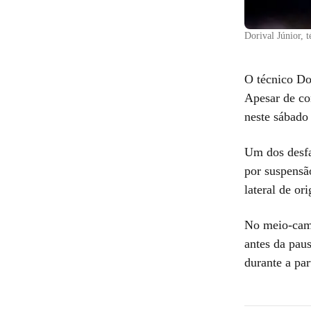
Dorival Júnior, 
O técnico Do
Apesar de co
neste sábado 
Um dos desfal
por suspensão
lateral de or
No meio-camp
antes da pau
durante a pa