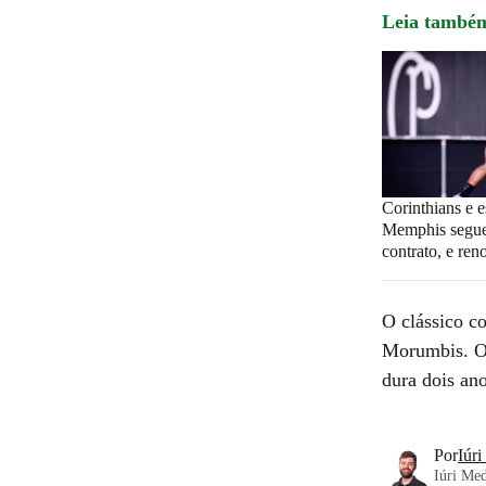
Leia també
Corinthians e e
Memphis segue
contrato, e ren
O clássico co
Morumbis. O C
dura dois an
Por
Iúr
Iúri Med