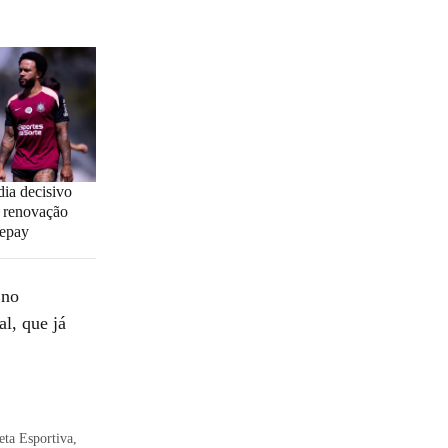
dia decisivo
r renovação
epay
 no
l, que já
eta Esportiva,