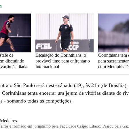
m
stafe de
Escalação do Corinthians: o
Corinthians tem 
m discutindo
provável time para enfrentar o
para sacramenta
ovação é adiada
Internacional
com Memphis D
ntra o São Paulo será neste sábado (19), às 21h (de Brasília),
orinthians tenta encerrar um jejum de vitórias diante do riva
os - somando todas as competições.
i Medeiros
eiros é formado em jornalismo pela Faculdade Cásper Líbero. Passou pela Gaz