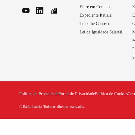
Entre em Contato
E
Expediente Itatiaia
E
Trabalhe Conosco
G
Lei de Igualdade Salarial
M
M
P
S
Política de Privacidade
Portal de Privacidade
Política de Cookies
Ges
© Rádio Itatiaia. Todos os direitos reservados.