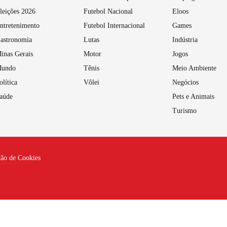
leições 2026
Futebol Nacional
Eloos
ntretenimento
Futebol Internacional
Games
astronomia
Lutas
Indústria
inas Gerais
Motor
Jogos
undo
Tênis
Meio Ambiente
olítica
Vôlei
Negócios
aúde
Pets e Animais
Turismo
tão de Cookies