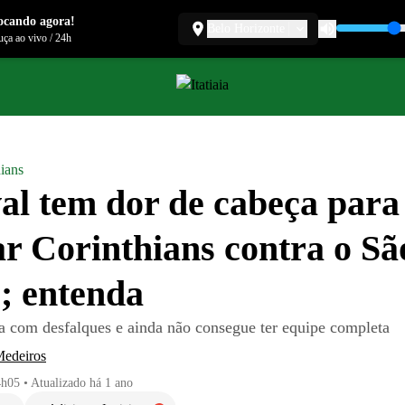
ocando agora!
Belo Horizonte
ça ao vivo
/
24h
ians
al tem dor de cabeça para
ar Corinthians contra o Sã
; entenda
da com desfalques e ainda não consegue ter equipe completa
Medeiros
4h05
•
Atualizado
há 1 ano