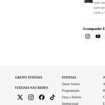
onde est
particip
como a S
Acompanhe
E
GRUPO ITATIAIA
ITATIAIA
Quem Somos
A
ITATIAIA NAS REDES
Programação
B
Ouça a Itatiaia
C
Institucional
E