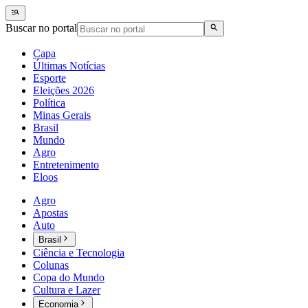
Buscar no portal
Capa
Últimas Notícias
Esporte
Eleições 2026
Política
Minas Gerais
Brasil
Mundo
Agro
Entretenimento
Eloos
Agro
Apostas
Auto
Brasil
Ciência e Tecnologia
Colunas
Copa do Mundo
Cultura e Lazer
Economia