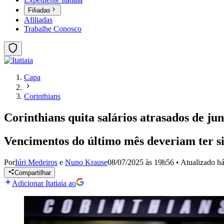
Filiadas
Afiliadas
Trabalhe Conosco
Capa
Corinthians
Corinthians quita salários atrasados de jun
Vencimentos do último mês deveriam ter si
Por
Iúri Medeiros
e
Nuno Krause
08/07/2025 às 19h56
•
Atualizado
há
Compartilhar
Adicionar Itatiaia ao