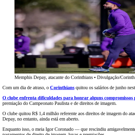
Memphis Depay, atacante do Corinthians
•
Divulgação/Corinth
Com um dia de atraso, o
Corinthians
quitou os salários de junho nest
O clube enfrenta dificuldades para honrar alguns compromissos p
premiação do Campeonato Paulista e de direitos de imagem.
O clube quitou R$ 1,4 milhão referente aos direitos de imagem do atac
Depay, no entanto, ainda está em aberto.
Enquanto isso, o meia Igor Coronado — que rescindiu amigavelmente
pagamentos de direito de imagem, luvas e premiações.