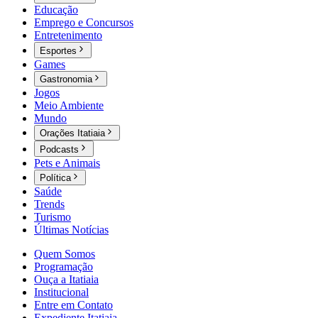
Educação
Emprego e Concursos
Entretenimento
Esportes
Games
Gastronomia
Jogos
Meio Ambiente
Mundo
Orações Itatiaia
Podcasts
Pets e Animais
Política
Saúde
Trends
Turismo
Últimas Notícias
Quem Somos
Programação
Ouça a Itatiaia
Institucional
Entre em Contato
Expediente Itatiaia