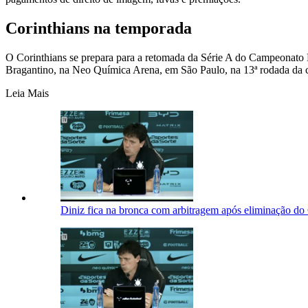
Corinthians na temporada
O Corinthians se prepara para a retomada da Série A do Campeonato B
Bragantino, na Neo Química Arena, em São Paulo, na 13ª rodada da 
Leia Mais
Diniz fica na bronca com arbitragem após eliminação do C