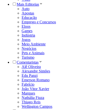
Mais Editorias
Auto
Apostas
Educação
Emprego e Concursos
Eloos
Games
Indústria
Jogos
Meio Ambiente
Negócios
Pets e Animais
Turismo
Comentaristas
Alê Oliveira
Alexandre Simões
Edu Panzi
Emerson Romano
Fabrício
João Vitor Xavier
Marques
Nathália Fiuza
Thiago Reis
Wellington Campos