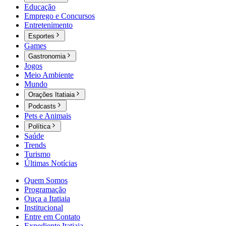
Educação
Emprego e Concursos
Entretenimento
Esportes
Games
Gastronomia
Jogos
Meio Ambiente
Mundo
Orações Itatiaia
Podcasts
Pets e Animais
Política
Saúde
Trends
Turismo
Últimas Notícias
Quem Somos
Programação
Ouça a Itatiaia
Institucional
Entre em Contato
Expediente Itatiaia