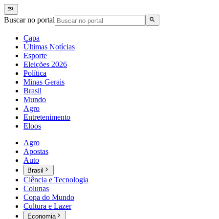
Buscar no portal
Capa
Últimas Notícias
Esporte
Eleições 2026
Política
Minas Gerais
Brasil
Mundo
Agro
Entretenimento
Eloos
Agro
Apostas
Auto
Brasil
Ciência e Tecnologia
Colunas
Copa do Mundo
Cultura e Lazer
Economia