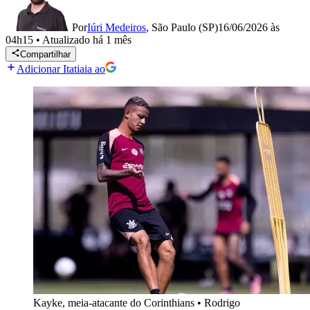
Por
Iúri Medeiros
,
São Paulo (SP)
16/06/2026 às
04h15
•
Atualizado
há 1 mês
Compartilhar
Adicionar Itatiaia ao
Kayke, meia-atacante do Corinthians
•
Rodrigo