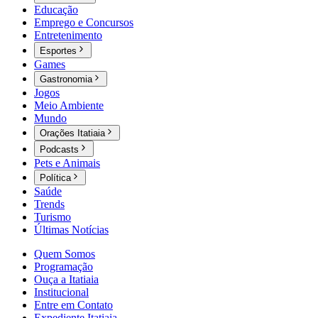
Educação
Emprego e Concursos
Entretenimento
Esportes
Games
Gastronomia
Jogos
Meio Ambiente
Mundo
Orações Itatiaia
Podcasts
Pets e Animais
Política
Saúde
Trends
Turismo
Últimas Notícias
Quem Somos
Programação
Ouça a Itatiaia
Institucional
Entre em Contato
Expediente Itatiaia