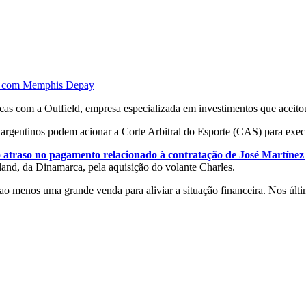
ção com Memphis Depay
áticas com a Outfield, empresa especializada em investimentos que acei
rgentinos podem acionar a Corte Arbitral do Esporte (CAS) para execu
atraso no pagamento relacionado à contratação de José Martínez 
nd, da Dinamarca, pela aquisição do volante Charles.
r ao menos uma grande venda para aliviar a situação financeira. Nos úl