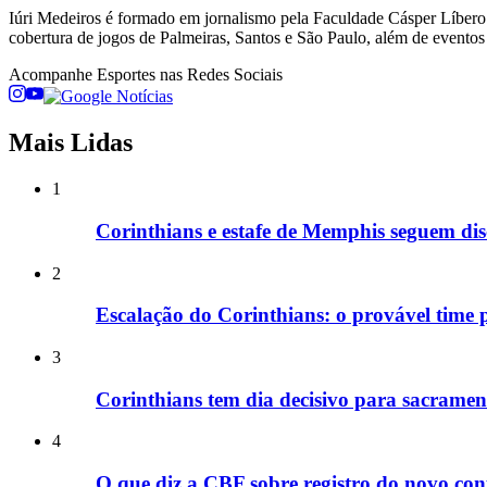
Iúri Medeiros é formado em jornalismo pela Faculdade Cásper Líbero. 
cobertura de jogos de Palmeiras, Santos e São Paulo, além de eventos 
Acompanhe
Esportes
nas Redes Sociais
Mais Lidas
1
Corinthians e estafe de Memphis seguem dis
2
Escalação do Corinthians: o provável time 
3
Corinthians tem dia decisivo para sacram
4
O que diz a CBF sobre registro do novo co