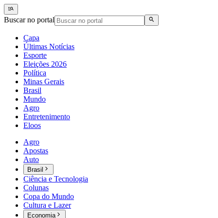
Buscar no portal
Capa
Últimas Notícias
Esporte
Eleições 2026
Política
Minas Gerais
Brasil
Mundo
Agro
Entretenimento
Eloos
Agro
Apostas
Auto
Brasil
Ciência e Tecnologia
Colunas
Copa do Mundo
Cultura e Lazer
Economia