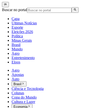
Buscar no portal
Capa
Últimas Notícias
Esporte
Eleições 2026
Política
Minas Gerais
Brasil
Mundo
Agro
Entretenimento
Eloos
Agro
Apostas
Auto
Brasil
Ciência e Tecnologia
Colunas
Copa do Mundo
Cultura e Lazer
Economia