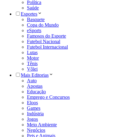
Política
Saúde
Esportes
Basquete
Copa do Mundo
eSports
Famosos do Esporte
Futebol Nacional
Futebol Internacional
Lutas
Motor
Tênis
Vôlei
Mais Editorias
Auto
Apostas
Educação
Emprego e Concursos
Eloos
Games
Indústria
Jogos
Meio Ambiente
Negócios
Pets e Animais