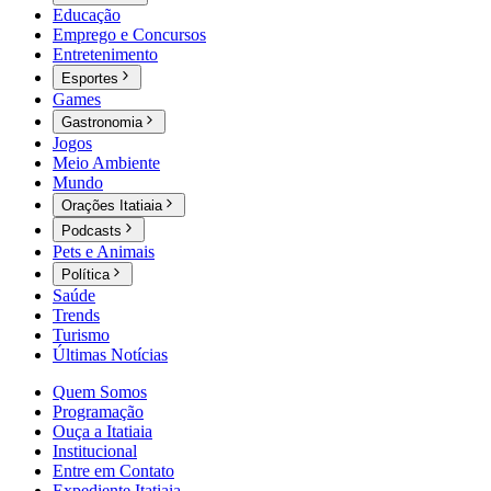
Educação
Emprego e Concursos
Entretenimento
Esportes
Games
Gastronomia
Jogos
Meio Ambiente
Mundo
Orações Itatiaia
Podcasts
Pets e Animais
Política
Saúde
Trends
Turismo
Últimas Notícias
Quem Somos
Programação
Ouça a Itatiaia
Institucional
Entre em Contato
Expediente Itatiaia