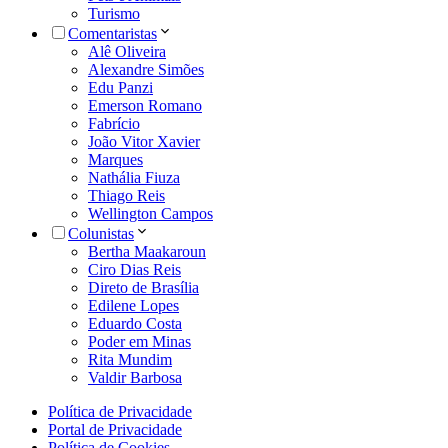
Turismo
Comentaristas
Alê Oliveira
Alexandre Simões
Edu Panzi
Emerson Romano
Fabrício
João Vitor Xavier
Marques
Nathália Fiuza
Thiago Reis
Wellington Campos
Colunistas
Bertha Maakaroun
Ciro Dias Reis
Direto de Brasília
Edilene Lopes
Eduardo Costa
Poder em Minas
Rita Mundim
Valdir Barbosa
Política de Privacidade
Portal de Privacidade
Política de Cookies