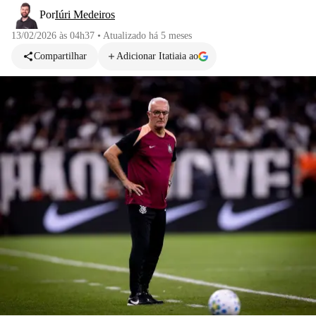
Por
Iúri Medeiros
13/02/2026 às 04h37
•
Atualizado
há 5 meses
Compartilhar
Adicionar Itatiaia ao