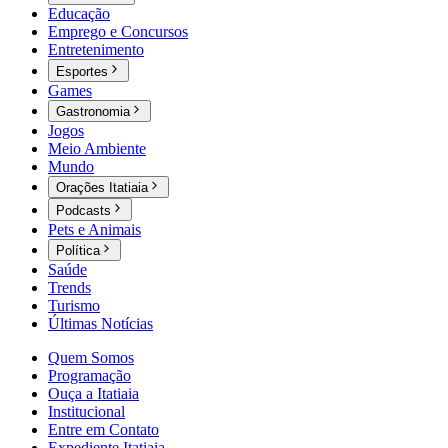
Educação
Emprego e Concursos
Entretenimento
Esportes
Games
Gastronomia
Jogos
Meio Ambiente
Mundo
Orações Itatiaia
Podcasts
Pets e Animais
Política
Saúde
Trends
Turismo
Últimas Notícias
Quem Somos
Programação
Ouça a Itatiaia
Institucional
Entre em Contato
Expediente Itatiaia