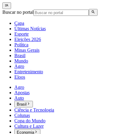
Buscar no portal
Capa
Últimas Notícias
Esporte
Eleições 2026
Política
Minas Gerais
Brasil
Mundo
Agro
Entretenimento
Eloos
Agro
Apostas
Auto
Brasil
Ciência e Tecnologia
Colunas
Copa do Mundo
Cultura e Lazer
Economia