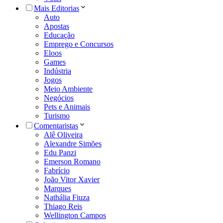
Mais Editorias
Auto
Apostas
Educação
Emprego e Concursos
Eloos
Games
Indústria
Jogos
Meio Ambiente
Negócios
Pets e Animais
Turismo
Comentaristas
Alê Oliveira
Alexandre Simões
Edu Panzi
Emerson Romano
Fabrício
João Vitor Xavier
Marques
Nathália Fiuza
Thiago Reis
Wellington Campos