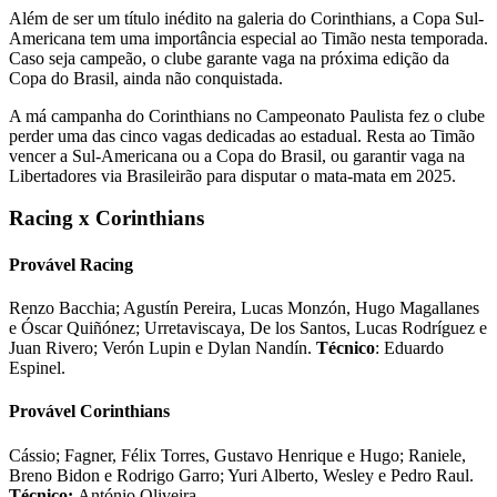
Além de ser um título inédito na galeria do Corinthians, a Copa Sul-
Americana tem uma importância especial ao Timão nesta temporada.
Caso seja campeão, o clube garante vaga na próxima edição da
Copa do Brasil, ainda não conquistada.
A má campanha do Corinthians no Campeonato Paulista fez o clube
perder uma das cinco vagas dedicadas ao estadual. Resta ao Timão
vencer a Sul-Americana ou a Copa do Brasil, ou garantir vaga na
Libertadores via Brasileirão para disputar o mata-mata em 2025.
Racing x Corinthians
Provável Racing
Renzo Bacchia; Agustín Pereira, Lucas Monzón, Hugo Magallanes
e Óscar Quiñónez; Urretaviscaya, De los Santos, Lucas Rodríguez e
Juan Rivero; Verón Lupin e Dylan Nandín.
Técnico
: Eduardo
Espinel.
Provável Corinthians
Cássio; Fagner, Félix Torres, Gustavo Henrique e Hugo; Raniele,
Breno Bidon e Rodrigo Garro; Yuri Alberto, Wesley e Pedro Raul.
Técnico:
António Oliveira