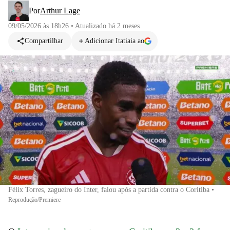
Por
Arthur Lage
09/05/2026 às 18h26
•
Atualizado
há 2 meses
Compartilhar
Adicionar Itatiaia ao
Félix Torres, zagueiro do Inter, falou após a partida contra o Coritiba
•
Reprodução/Premiere