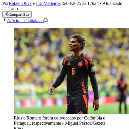
Por
Rafael Oliva
e
Iúri Medeiros
26/03/2025 às 17h24
•
Atualizado
há 1 ano
Compartilhar
Adicionar Itatiaia ao
Ríos e Romero foram convocados por Colômbia e
Paraguai, respectivamente
•
Miguel Pessoa/Gazeta
Press