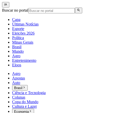
Buscar no portal
Capa
Últimas Notícias
Esporte
Eleições 2026
Política
Minas Gerais
Brasil
Mundo
Agro
Entretenimento
Eloos
Agro
Apostas
Auto
Brasil
Ciência e Tecnologia
Colunas
Copa do Mundo
Cultura e Lazer
Economia