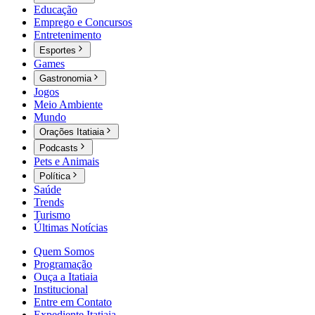
Educação
Emprego e Concursos
Entretenimento
Esportes
Games
Gastronomia
Jogos
Meio Ambiente
Mundo
Orações Itatiaia
Podcasts
Pets e Animais
Política
Saúde
Trends
Turismo
Últimas Notícias
Quem Somos
Programação
Ouça a Itatiaia
Institucional
Entre em Contato
Expediente Itatiaia