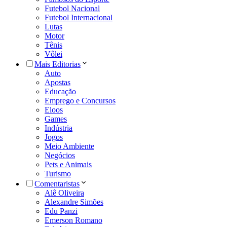
Futebol Nacional
Futebol Internacional
Lutas
Motor
Tênis
Vôlei
Mais Editorias
Auto
Apostas
Educação
Emprego e Concursos
Eloos
Games
Indústria
Jogos
Meio Ambiente
Negócios
Pets e Animais
Turismo
Comentaristas
Alê Oliveira
Alexandre Simões
Edu Panzi
Emerson Romano