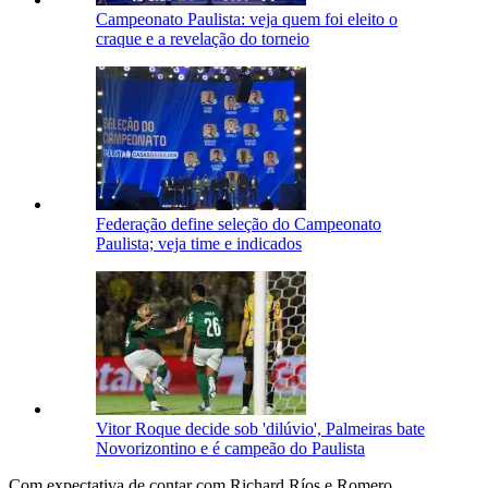
Campeonato Paulista: veja quem foi eleito o
craque e a revelação do torneio
Federação define seleção do Campeonato
Paulista; veja time e indicados
Vitor Roque decide sob 'dilúvio', Palmeiras bate
Novorizontino e é campeão do Paulista
Com expectativa de contar com Richard Ríos e Romero,