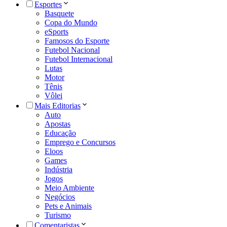
Esportes
Basquete
Copa do Mundo
eSports
Famosos do Esporte
Futebol Nacional
Futebol Internacional
Lutas
Motor
Tênis
Vôlei
Mais Editorias
Auto
Apostas
Educação
Emprego e Concursos
Eloos
Games
Indústria
Jogos
Meio Ambiente
Negócios
Pets e Animais
Turismo
Comentaristas