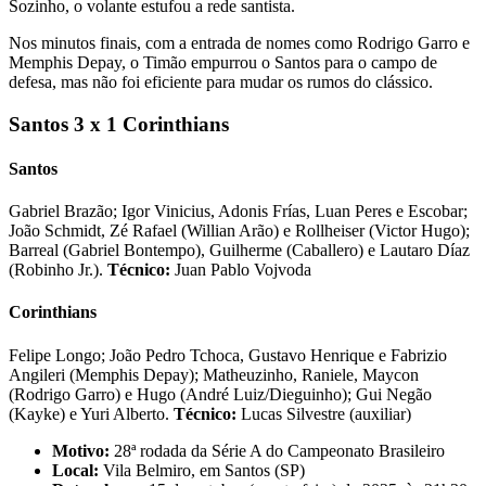
Sozinho, o volante estufou a rede santista.
Nos minutos finais, com a entrada de nomes como Rodrigo Garro e
Memphis Depay, o Timão empurrou o Santos para o campo de
defesa, mas não foi eficiente para mudar os rumos do clássico.
Santos 3 x 1 Corinthians
Santos
Gabriel Brazão; Igor Vinicius, Adonis Frías, Luan Peres e Escobar;
João Schmidt, Zé Rafael (Willian Arão) e Rollheiser (Victor Hugo);
Barreal (Gabriel Bontempo), Guilherme (Caballero) e Lautaro Díaz
(Robinho Jr.).
Técnico:
Juan Pablo Vojvoda
Corinthians
Felipe Longo; João Pedro Tchoca, Gustavo Henrique e Fabrizio
Angileri (Memphis Depay); Matheuzinho, Raniele, Maycon
(Rodrigo Garro) e Hugo (André Luiz/Dieguinho); Gui Negão
(Kayke) e Yuri Alberto.
Técnico:
Lucas Silvestre (auxiliar)
Motivo:
28ª rodada da Série A do Campeonato Brasileiro
Local:
Vila Belmiro, em Santos (SP)