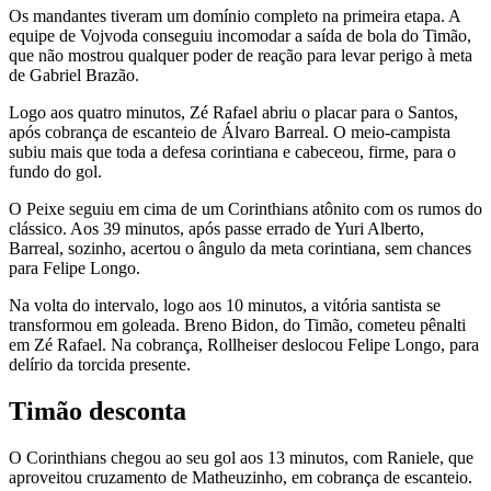
Os mandantes tiveram um domínio completo na primeira etapa. A
equipe de Vojvoda conseguiu incomodar a saída de bola do Timão,
que não mostrou qualquer poder de reação para levar perigo à meta
de Gabriel Brazão.
Logo aos quatro minutos, Zé Rafael abriu o placar para o Santos,
após cobrança de escanteio de Álvaro Barreal. O meio-campista
subiu mais que toda a defesa corintiana e cabeceou, firme, para o
fundo do gol.
O Peixe seguiu em cima de um Corinthians atônito com os rumos do
clássico. Aos 39 minutos, após passe errado de Yuri Alberto,
Barreal, sozinho, acertou o ângulo da meta corintiana, sem chances
para Felipe Longo.
Na volta do intervalo, logo aos 10 minutos, a vitória santista se
transformou em goleada. Breno Bidon, do Timão, cometeu pênalti
em Zé Rafael. Na cobrança, Rollheiser deslocou Felipe Longo, para
delírio da torcida presente.
Timão desconta
O Corinthians chegou ao seu gol aos 13 minutos, com Raniele, que
aproveitou cruzamento de Matheuzinho, em cobrança de escanteio.