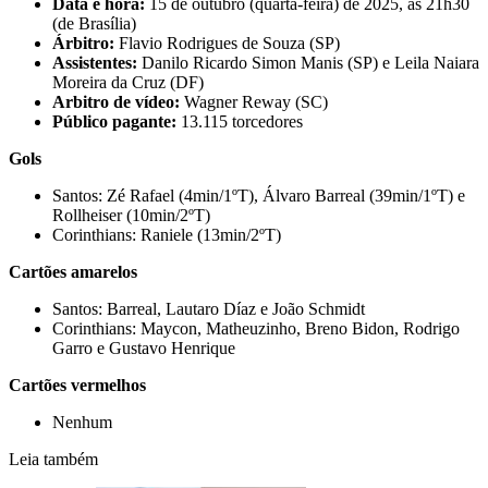
Data e hora:
15 de outubro (quarta-feira) de 2025, às 21h30
(de Brasília)
Árbitro:
Flavio Rodrigues de Souza (SP)
Assistentes:
Danilo Ricardo Simon Manis (SP) e Leila Naiara
Moreira da Cruz (DF)
Arbitro de vídeo:
Wagner Reway (SC)
Público pagante:
13.115 torcedores
Gols
Santos: Zé Rafael (4min/1ºT), Álvaro Barreal (39min/1ºT) e
Rollheiser (10min/2ºT)
Corinthians: Raniele (13min/2ºT)
Cartões amarelos
Santos: Barreal, Lautaro Díaz e João Schmidt
Corinthians: Maycon, Matheuzinho, Breno Bidon, Rodrigo
Garro e Gustavo Henrique
Cartões vermelhos
Nenhum
Leia também