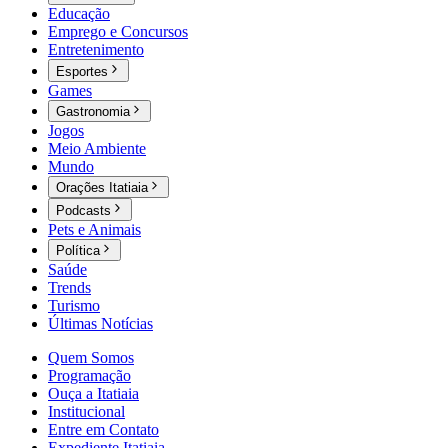
Educação
Emprego e Concursos
Entretenimento
Esportes
Games
Gastronomia
Jogos
Meio Ambiente
Mundo
Orações Itatiaia
Podcasts
Pets e Animais
Política
Saúde
Trends
Turismo
Últimas Notícias
Quem Somos
Programação
Ouça a Itatiaia
Institucional
Entre em Contato
Expediente Itatiaia