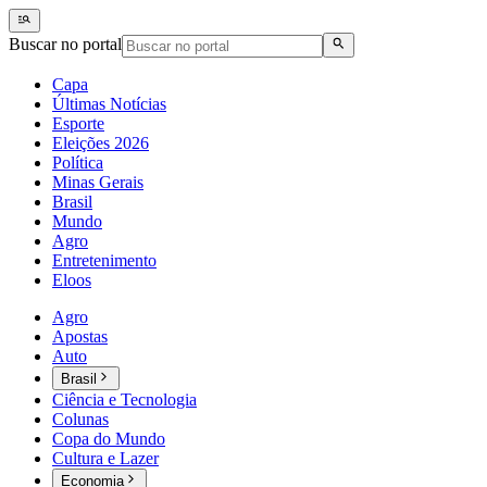
Buscar no portal
Capa
Últimas Notícias
Esporte
Eleições 2026
Política
Minas Gerais
Brasil
Mundo
Agro
Entretenimento
Eloos
Agro
Apostas
Auto
Brasil
Ciência e Tecnologia
Colunas
Copa do Mundo
Cultura e Lazer
Economia