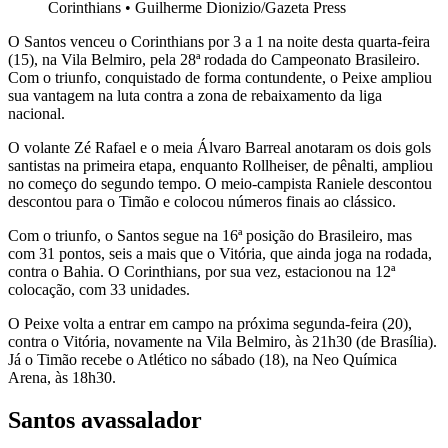
Corinthians
•
Guilherme Dionizio/Gazeta Press
O Santos venceu o Corinthians por 3 a 1 na noite desta quarta-feira
(15), na Vila Belmiro, pela 28ª rodada do Campeonato Brasileiro.
Com o triunfo, conquistado de forma contundente, o Peixe ampliou
sua vantagem na luta contra a zona de rebaixamento da liga
nacional.
O volante Zé Rafael e o meia Álvaro Barreal anotaram os dois gols
santistas na primeira etapa, enquanto Rollheiser, de pênalti, ampliou
no começo do segundo tempo. O meio-campista Raniele descontou
descontou para o Timão e colocou números finais ao clássico.
Com o triunfo, o Santos segue na 16ª posição do Brasileiro, mas
com 31 pontos, seis a mais que o Vitória, que ainda joga na rodada,
contra o Bahia. O Corinthians, por sua vez, estacionou na 12ª
colocação, com 33 unidades.
O Peixe volta a entrar em campo na próxima segunda-feira (20),
contra o Vitória, novamente na Vila Belmiro, às 21h30 (de Brasília).
Já o Timão recebe o Atlético no sábado (18), na Neo Química
Arena, às 18h30.
Santos avassalador