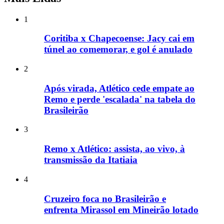
1
Coritiba x Chapecoense: Jacy cai em
túnel ao comemorar, e gol é anulado
2
Após virada, Atlético cede empate ao
Remo e perde 'escalada' na tabela do
Brasileirão
3
Remo x Atlético: assista, ao vivo, à
transmissão da Itatiaia
4
Cruzeiro foca no Brasileirão e
enfrenta Mirassol em Mineirão lotado