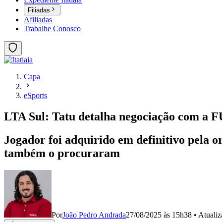
Filiadas
Afiliadas
Trabalhe Conosco
Capa
eSports
LTA Sul: Tatu detalha negociação com a FU
Jogador foi adquirido em definitivo pela or
também o procuraram
Por
João Pedro Andrada
27/08/2025 às 15h38
•
Atuali