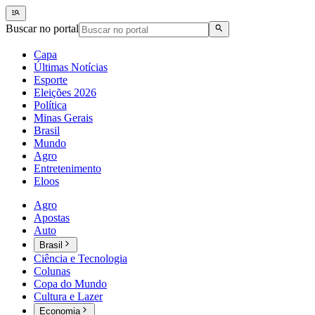
Buscar no portal
Capa
Últimas Notícias
Esporte
Eleições 2026
Política
Minas Gerais
Brasil
Mundo
Agro
Entretenimento
Eloos
Agro
Apostas
Auto
Brasil
Ciência e Tecnologia
Colunas
Copa do Mundo
Cultura e Lazer
Economia