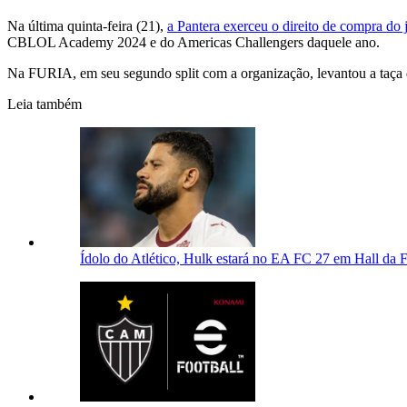
Na última quinta-feira (21),
a Pantera exerceu o direito de compra do 
CBLOL Academy 2024 e do Americas Challengers daquele ano.
Na FURIA, em seu segundo split com a organização, levantou a taça 
Leia também
Ídolo do Atlético, Hulk estará no EA FC 27 em Hall da