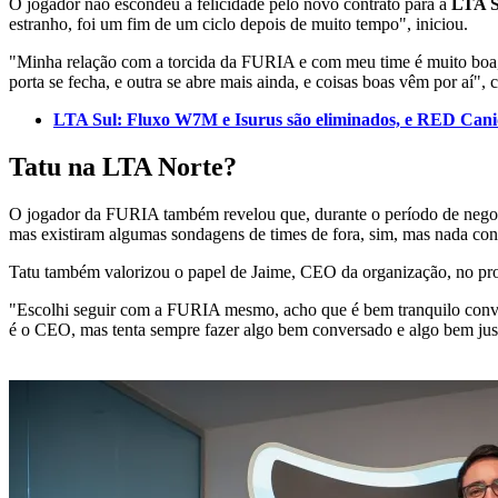
O jogador não escondeu a felicidade pelo novo contrato para a
LTA S
estranho, foi um fim de um ciclo depois de muito tempo", iniciou.
"Minha relação com a torcida da FURIA e com meu time é muito boa,
porta se fecha, e outra se abre mais ainda, e coisas boas vêm por aí"
LTA Sul: Fluxo W7M e Isurus são eliminados, e RED Cani
Tatu na LTA Norte?
O jogador da FURIA também revelou que, durante o período de neg
mas existiram algumas sondagens de times de fora, sim, mas nada conc
Tatu também valorizou o papel de Jaime, CEO da organização, no proc
"Escolhi seguir com a FURIA mesmo, acho que é bem tranquilo convers
é o CEO, mas tenta sempre fazer algo bem conversado e algo bem just