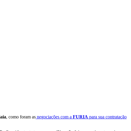
iaia
, como foram as
negociações com a
FURIA
para sua contratação