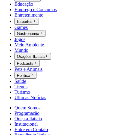
Educação
Emprego e Concursos
Entretenimento
Esportes
Games
Gastronomia
Jogos
Meio Ambiente
Mundo
Orações Itatiaia
Podcasts
Pets e Animais
Política
Saúde
Trends
Turismo
Últimas Notícias
Quem Somos
Programação
Ouça a Itatiaia
Institucional
Entre em Contato
Expediente Itatiaia