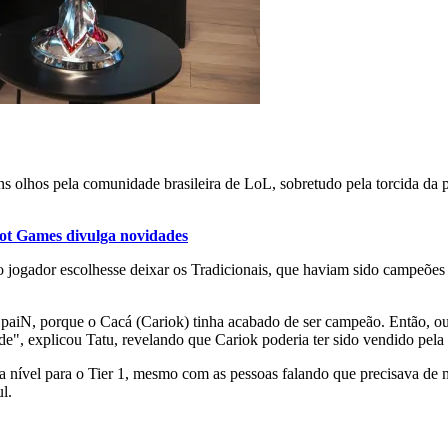
 olhos pela comunidade brasileira de LoL, sobretudo pela torcida da p
iot Games divulga novidades
e o jogador escolhesse deixar os Tradicionais, que haviam sido campeõ
aiN, porque o Cacá (Cariok) tinha acabado de ser campeão. Então, ou 
e", explicou Tatu, revelando que Cariok poderia ter sido vendido pela
a nível para o Tier 1, mesmo com as pessoas falando que precisava de 
l.