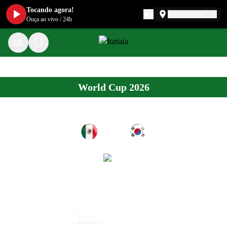
Tocando agora!
Belo Horizonte
Ouça ao vivo
/
24h
World Cup 2026
ENCERRADO
1
0
MEX
KOR
x
TEMPO REAL POR