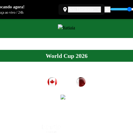
ocando agora!
Belo Horizonte
ça ao vivo
/
24h
World Cup 2026
ENCERRADO
6
0
Canadá
Catar
x
in - (28) Jonathan David - (47) Jonathan David - (63) Nathan-Dylan Saliba - (
TEMPO REAL POR