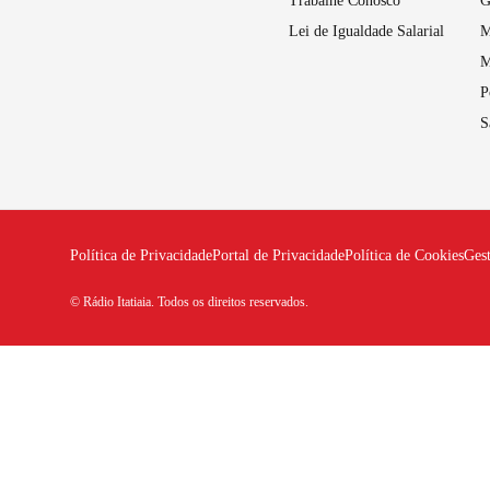
Trabalhe Conosco
G
Lei de Igualdade Salarial
M
M
P
S
Política de Privacidade
Portal de Privacidade
Política de Cookies
Ges
© Rádio Itatiaia. Todos os direitos reservados.