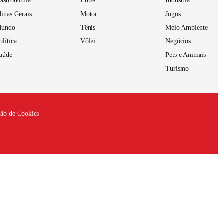
astronomia
Lutas
Indústria
inas Gerais
Motor
Jogos
undo
Tênis
Meio Ambiente
olítica
Vôlei
Negócios
aúde
Pets e Animais
Turismo
tão de Cookies