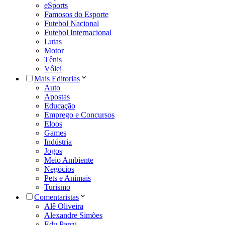
eSports
Famosos do Esporte
Futebol Nacional
Futebol Internacional
Lutas
Motor
Tênis
Vôlei
Mais Editorias
Auto
Apostas
Educação
Emprego e Concursos
Eloos
Games
Indústria
Jogos
Meio Ambiente
Negócios
Pets e Animais
Turismo
Comentaristas
Alê Oliveira
Alexandre Simões
Edu Panzi