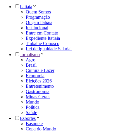
Itatiaia
Quem Somos
Programação
Ouça a Itatiaia
Institucional
Entre em Contato
Expediente Itatiaia
Trabalhe Conosco
Lei de Igualdade Salarial
Jornalismo
Agro
Brasil
Cultura e Lazer
Economia
Eleições 2026
Entretenimento
Gastronomia
Minas Gerais
Mundo
Política
Saúde
Esportes
Basquete
Copa do Mundo