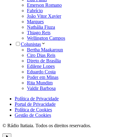
Emerson Romano
Fabrício
João Vitor Xavier
Marques
Nathália Fiuza
Thiago Reis
Wellington Campos
Colunistas
Bertha Maakaroun
Ciro Dias Reis
Direto de Brasília
Edilene Lopes
Eduardo Costa
Poder em Minas
Rita Mundim
Valdir Barbosa
Política de Privacidade
Portal de Privacidade
Política de Cookies
Gestão de Cookies
© Rádio Itatiaia. Todos os direitos reservados.