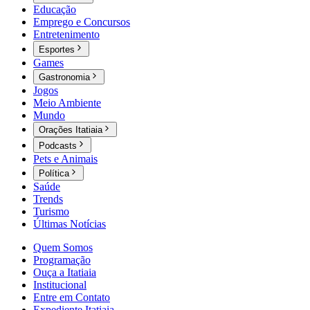
Educação
Emprego e Concursos
Entretenimento
Esportes
Games
Gastronomia
Jogos
Meio Ambiente
Mundo
Orações Itatiaia
Podcasts
Pets e Animais
Política
Saúde
Trends
Turismo
Últimas Notícias
Quem Somos
Programação
Ouça a Itatiaia
Institucional
Entre em Contato
Expediente Itatiaia