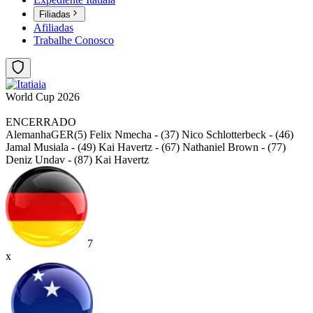
Filiadas
Afiliadas
Trabalhe Conosco
World Cup 2026
ENCERRADO
Alemanha
GER
(5) Felix Nmecha - (37) Nico Schlotterbeck - (46)
Jamal Musiala - (49) Kai Havertz - (67) Nathaniel Brown - (77)
Deniz Undav - (87) Kai Havertz
7
x