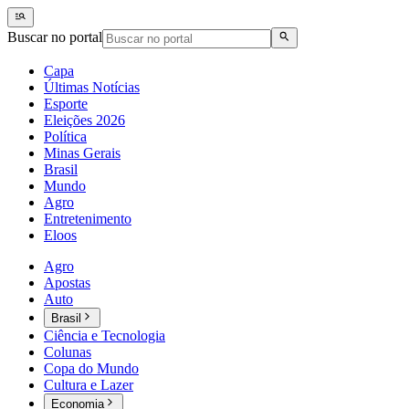
Buscar no portal
Capa
Últimas Notícias
Esporte
Eleições 2026
Política
Minas Gerais
Brasil
Mundo
Agro
Entretenimento
Eloos
Agro
Apostas
Auto
Brasil
Ciência e Tecnologia
Colunas
Copa do Mundo
Cultura e Lazer
Economia