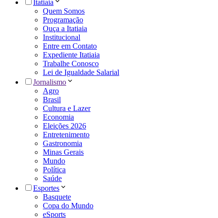
Itatiaia
Quem Somos
Programação
Ouça a Itatiaia
Institucional
Entre em Contato
Expediente Itatiaia
Trabalhe Conosco
Lei de Igualdade Salarial
Jornalismo
Agro
Brasil
Cultura e Lazer
Economia
Eleições 2026
Entretenimento
Gastronomia
Minas Gerais
Mundo
Política
Saúde
Esportes
Basquete
Copa do Mundo
eSports