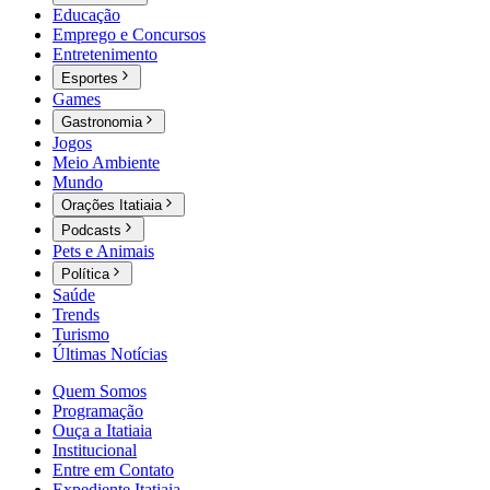
Educação
Emprego e Concursos
Entretenimento
Esportes
Games
Gastronomia
Jogos
Meio Ambiente
Mundo
Orações Itatiaia
Podcasts
Pets e Animais
Política
Saúde
Trends
Turismo
Últimas Notícias
Quem Somos
Programação
Ouça a Itatiaia
Institucional
Entre em Contato
Expediente Itatiaia