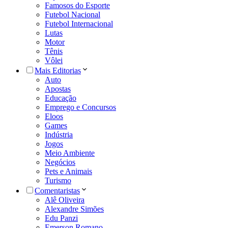
Famosos do Esporte
Futebol Nacional
Futebol Internacional
Lutas
Motor
Tênis
Vôlei
Mais Editorias
Auto
Apostas
Educação
Emprego e Concursos
Eloos
Games
Indústria
Jogos
Meio Ambiente
Negócios
Pets e Animais
Turismo
Comentaristas
Alê Oliveira
Alexandre Simões
Edu Panzi
Emerson Romano