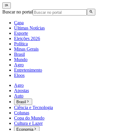
Buscar no portal
Capa
Últimas Notícias
Esporte
Eleições 2026
Política
Minas Gerais
Brasil
Mundo
Agro
Entretenimento
Eloos
Agro
Apostas
Auto
Brasil
Ciência e Tecnologia
Colunas
Copa do Mundo
Cultura e Lazer
Economia