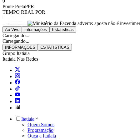
0
Ponte Preta
PPR
TEMPO REAL POR
Ao Vivo
Informações
Estatísticas
Carregando...
Carregando...
INFORMAÇÕES
ESTATÍSTICAS
Grupo Itatiaia
Itatiaia Nas Redes
Itatiaia
Quem Somos
Programação
Ouça a Itatiaia