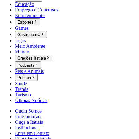
Educação
Emprego e Concursos
Entretenimento
Esportes
Games
Gastronomia
Jogos
Meio Ambiente
Mundo
Orações Itatiaia
Podcasts
Pets e Animais
Política
Saúde
Trends
Turismo
Últimas Notícias
Quem Somos
Programação
Ouça a Itatiaia
Institucional
Entre em Contato
Expediente Itatiaia