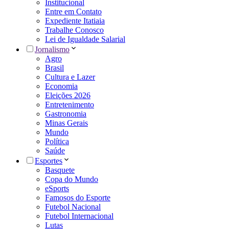
Institucional
Entre em Contato
Expediente Itatiaia
Trabalhe Conosco
Lei de Igualdade Salarial
Jornalismo
Agro
Brasil
Cultura e Lazer
Economia
Eleições 2026
Entretenimento
Gastronomia
Minas Gerais
Mundo
Política
Saúde
Esportes
Basquete
Copa do Mundo
eSports
Famosos do Esporte
Futebol Nacional
Futebol Internacional
Lutas