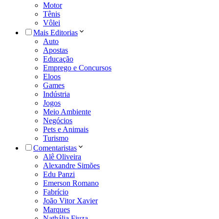
Motor
Tênis
Vôlei
Mais Editorias
Auto
Apostas
Educação
Emprego e Concursos
Eloos
Games
Indústria
Jogos
Meio Ambiente
Negócios
Pets e Animais
Turismo
Comentaristas
Alê Oliveira
Alexandre Simões
Edu Panzi
Emerson Romano
Fabrício
João Vitor Xavier
Marques
Nathália Fiuza