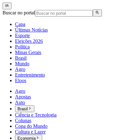
Buscar no portal
Capa
Últimas Notícias
Esporte
Eleições 2026
Política
Minas Gerais
Brasil
Mundo
Agro
Entretenimento
Eloos
Agro
Apostas
Auto
Brasil
Ciência e Tecnologia
Colunas
Copa do Mundo
Cultura e Lazer
Economia