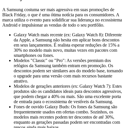
A Samsung costuma ser mais agressiva em suas promoções de
Black Friday, o que é uma ótima notícia para os consumidores. A
marca utiliza o evento para solidificar sua liderança no ecossistema
Android e impulsionar as vendas de todo o seu portfólio.
Galaxy Watch mais recente (ex: Galaxy Watch 8): Diferente
da Apple, a Samsung não hesita em aplicar bons descontos
em seus lançamentos. É realista esperar reduções de 15% a
30% no modelo mais novo, muitas vezes em pacotes com
smartphones ou fones.
Modelos "Classic" ou "Pro": As versões premium dos
relógios da Samsung também entram em promoção. Os
descontos podem ser similares aos do modelo base, tornando
o upgrade para uma versão com mais recursos bastante
atrativo.
Modelos de gerações anteriores (ex: Galaxy Watch 7): Estes
produtos são os candidatos ideais para descontos agressivos,
que podem chegar a 40% ou mais. São uma excelente porta
de entrada para o ecossistema de vestíveis da Samsung.
Fones de ouvido Galaxy Buds: Os fones da Samsung são
frequentemente usados em ofertas combo. Sozinhos, os
modelos mais recentes podem ter descontos de até 30%,
enquanto as gerações passadas podem ser encontradas com
preços ainda mais baixos.