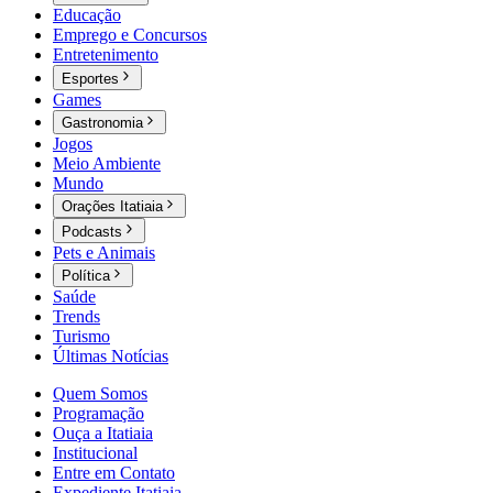
Educação
Emprego e Concursos
Entretenimento
Esportes
Games
Gastronomia
Jogos
Meio Ambiente
Mundo
Orações Itatiaia
Podcasts
Pets e Animais
Política
Saúde
Trends
Turismo
Últimas Notícias
Quem Somos
Programação
Ouça a Itatiaia
Institucional
Entre em Contato
Expediente Itatiaia