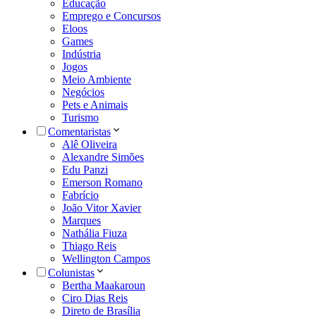
Educação
Emprego e Concursos
Eloos
Games
Indústria
Jogos
Meio Ambiente
Negócios
Pets e Animais
Turismo
Comentaristas
Alê Oliveira
Alexandre Simões
Edu Panzi
Emerson Romano
Fabrício
João Vitor Xavier
Marques
Nathália Fiuza
Thiago Reis
Wellington Campos
Colunistas
Bertha Maakaroun
Ciro Dias Reis
Direto de Brasília