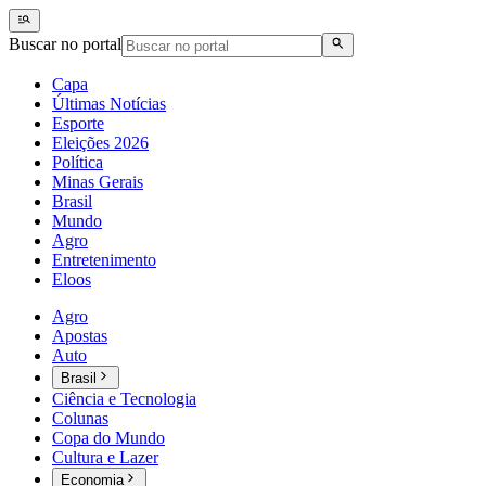
Buscar no portal
Capa
Últimas Notícias
Esporte
Eleições 2026
Política
Minas Gerais
Brasil
Mundo
Agro
Entretenimento
Eloos
Agro
Apostas
Auto
Brasil
Ciência e Tecnologia
Colunas
Copa do Mundo
Cultura e Lazer
Economia