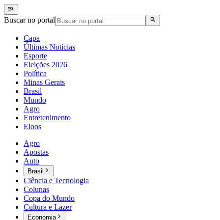
Buscar no portal
Capa
Últimas Notícias
Esporte
Eleições 2026
Política
Minas Gerais
Brasil
Mundo
Agro
Entretenimento
Eloos
Agro
Apostas
Auto
Brasil
Ciência e Tecnologia
Colunas
Copa do Mundo
Cultura e Lazer
Economia