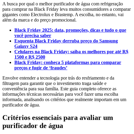
A busca por qual o melhor purificador de água com refrigeração
para comprar na Black Friday leva muitos consumidores a comparar
gigantes como Electrolux e Brastemp. A escolha, no entanto, vai
além da marca e do preço promocional.
Black Friday 2025: data, promoções, dicas e tudo o que
você precisa saber
Esquenta Black Friday derruba preço do Samsung
Galaxy S24
Celulares na Black Friday: saiba os melhores por até R$
1500 e R$ 2500
Black Friday: conheça 5 plataformas para comparar
preços e fugir de ‘fraudes’
Envolve entender a tecnologia por trás do resfriamento e da
filtragem para garantir que o investimento traga saúde e
conveniência para sua família. Este guia completo oferece as
informações técnicas necessárias para você fazer uma escolha
informada, analisando os critérios que realmente importam em um
purificador de água.
Critérios essenciais para avaliar um
purificador de água