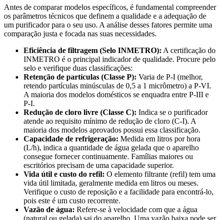
Antes de comparar modelos específicos, é fundamental compreender
os parâmetros técnicos que definem a qualidade e a adequação de
um purificador para o seu uso. A análise desses fatores permite uma
comparação justa e focada nas suas necessidades.
Eficiência de filtragem (Selo INMETRO):
A certificação do
INMETRO é o principal indicador de qualidade. Procure pelo
selo e verifique duas classificações:
Retenção de partículas (Classe P):
Varia de P-I (melhor,
retendo partículas minúsculas de 0,5 a 1 micrômetro) a P-VI.
A maioria dos modelos domésticos se enquadra entre P-III e
P-I.
Redução de cloro livre (Classe C):
Indica se o purificador
atende ao requisito mínimo de redução de cloro (C-I). A
maioria dos modelos aprovados possui essa classificação.
Capacidade de refrigeração:
Medida em litros por hora
(L/h), indica a quantidade de água gelada que o aparelho
consegue fornecer continuamente. Famílias maiores ou
escritórios precisam de uma capacidade superior.
Vida útil e custo do refil:
O elemento filtrante (refil) tem uma
vida útil limitada, geralmente medida em litros ou meses.
Verifique o custo de reposição e a facilidade para encontrá-lo,
pois este é um custo recorrente.
Vazão de água:
Refere-se à velocidade com que a água
(natural ou gelada) sai do aparelho. Uma vazão baixa pode ser