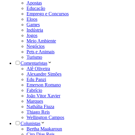
Apostas
Educação
Emprego e Concursos
Eloos
Games
Indústria
Jogos
Meio Ambiente
Negócios
Pets e Animais
Turismo
Comentaristas
Alê Oliveira
Alexandre Simões
Edu Panzi
Emerson Romano
Fabrício
João Vitor Xavier
Marques
Nathália Fiuza
Thiago Reis
Wellington Campos
Colunistas
Bertha Maakaroun
Ciro Dias Reis