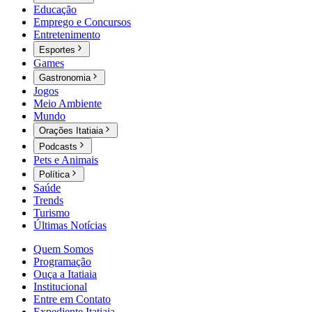
Educação
Emprego e Concursos
Entretenimento
Esportes
Games
Gastronomia
Jogos
Meio Ambiente
Mundo
Orações Itatiaia
Podcasts
Pets e Animais
Política
Saúde
Trends
Turismo
Últimas Notícias
Quem Somos
Programação
Ouça a Itatiaia
Institucional
Entre em Contato
Expediente Itatiaia