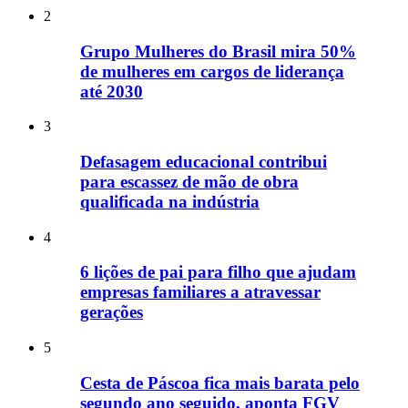
2
Grupo Mulheres do Brasil mira 50%
de mulheres em cargos de liderança
até 2030
3
Defasagem educacional contribui
para escassez de mão de obra
qualificada na indústria
4
6 lições de pai para filho que ajudam
empresas familiares a atravessar
gerações
5
Cesta de Páscoa fica mais barata pelo
segundo ano seguido, aponta FGV