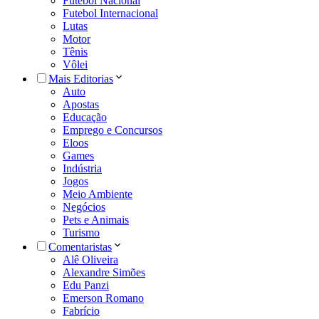
Futebol Nacional
Futebol Internacional
Lutas
Motor
Tênis
Vôlei
Mais Editorias
Auto
Apostas
Educação
Emprego e Concursos
Eloos
Games
Indústria
Jogos
Meio Ambiente
Negócios
Pets e Animais
Turismo
Comentaristas
Alê Oliveira
Alexandre Simões
Edu Panzi
Emerson Romano
Fabrício