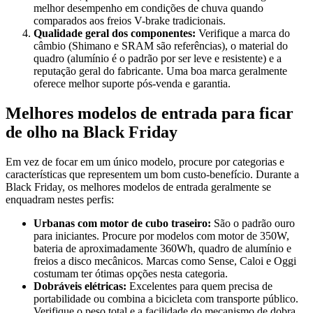
melhor desempenho em condições de chuva quando
comparados aos freios V-brake tradicionais.
Qualidade geral dos componentes:
Verifique a marca do
câmbio (Shimano e SRAM são referências), o material do
quadro (alumínio é o padrão por ser leve e resistente) e a
reputação geral do fabricante. Uma boa marca geralmente
oferece melhor suporte pós-venda e garantia.
Melhores modelos de entrada para ficar
de olho na Black Friday
Em vez de focar em um único modelo, procure por categorias e
características que representem um bom custo-benefício. Durante a
Black Friday, os melhores modelos de entrada geralmente se
enquadram nestes perfis:
Urbanas com motor de cubo traseiro:
São o padrão ouro
para iniciantes. Procure por modelos com motor de 350W,
bateria de aproximadamente 360Wh, quadro de alumínio e
freios a disco mecânicos. Marcas como Sense, Caloi e Oggi
costumam ter ótimas opções nesta categoria.
Dobráveis elétricas:
Excelentes para quem precisa de
portabilidade ou combina a bicicleta com transporte público.
Verifique o peso total e a facilidade do mecanismo de dobra.