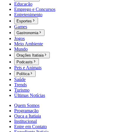
Educação
Emprego e Concursos
Entretenimento
Esportes
Games
Gastronomia
Jogos
Meio Ambiente
Mundo
Orações Itatiaia
Podcasts
Pets e Animais
Política
Saúde
Trends
Turismo
Últimas Notícias
Quem Somos
Programação
Ouça a Itatiaia
Institucional
Entre em Contato
Expediente Itatiaia