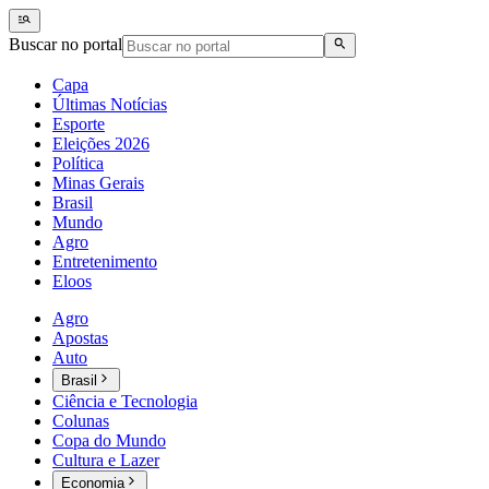
Buscar no portal
Capa
Últimas Notícias
Esporte
Eleições 2026
Política
Minas Gerais
Brasil
Mundo
Agro
Entretenimento
Eloos
Agro
Apostas
Auto
Brasil
Ciência e Tecnologia
Colunas
Copa do Mundo
Cultura e Lazer
Economia