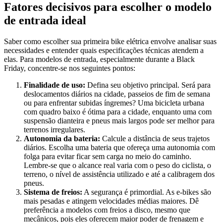
Fatores decisivos para escolher o modelo
de entrada ideal
Saber como escolher sua primeira bike elétrica envolve analisar suas
necessidades e entender quais especificações técnicas atendem a
elas. Para modelos de entrada, especialmente durante a Black
Friday, concentre-se nos seguintes pontos:
Finalidade de uso:
Defina seu objetivo principal. Será para
deslocamentos diários na cidade, passeios de fim de semana
ou para enfrentar subidas íngremes? Uma bicicleta urbana
com quadro baixo é ótima para a cidade, enquanto uma com
suspensão dianteira e pneus mais largos pode ser melhor para
terrenos irregulares.
Autonomia da bateria:
Calcule a distância de seus trajetos
diários. Escolha uma bateria que ofereça uma autonomia com
folga para evitar ficar sem carga no meio do caminho.
Lembre-se que o alcance real varia com o peso do ciclista, o
terreno, o nível de assistência utilizado e até a calibragem dos
pneus.
Sistema de freios:
A segurança é primordial. As e-bikes são
mais pesadas e atingem velocidades médias maiores. Dê
preferência a modelos com freios a disco, mesmo que
mecânicos, pois eles oferecem maior poder de frenagem e