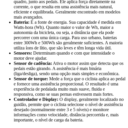
quadro, junto aos pedais. Ele aplica força diretamente na
corrente, o que resulta em uma assistência mais natural,
eficiente e equilibrada. Geralmente encontrado em modelos
mais avançados.
Bateria:
É a fonte de energia. Sua capacidade é medida em
Watts-hora (Wh). Quanto maior o valor de Wh, maior a
autonomia da bicicleta, ou seja, a distância que ela pode
percorrer com uma única carga. Para uso urbano, baterias
entre 300Wh e 500Wh são geralmente suficientes. A maioria
utiliza íons de lítio, que são leves e têm longa vida útil.
Sensores:
Determinam quando e com que intensidade o
motor deve ajudar.
Sensor de cadência:
Ativa o motor assim que detecta que os
pedais estão girando. A assistência é mais binária
(liga/desliga), sendo uma opção mais simples e econômica.
Sensor de torque:
Mede a força que o ciclista aplica ao pedal
e fornece uma assistência proporcional. O resultado é uma
experiência de pedalada muito mais suave, fluida e
responsiva, como se suas pernas estivessem mais fortes.
Controlador e Display:
O display, geralmente localizado no
guidão, permite que o ciclista selecione o nível de assistência
desejado (normalmente entre 3 e 5 níveis) e monitore
informações como velocidade, distância percorrida e, mais
importante, o nível de carga da bateria.