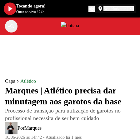
Tocando agora!
Belo Horizonte
Ouça ao vivo
/
24h
Capa
Atlético
Marques | Atlético precisa dar
minutagem aos garotos da base
Processo de transição para utilização de garotos no
profissional necessita de ser bem cuidado
Por
Marques
10/06/2026 às 14h42
•
Atualizado
há 1 mês