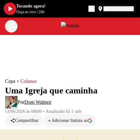
Tocando agora!
Belo Horizonte
Ouça ao vivo
/
24h
Capa
Colunas
Uma Igreja que caminha
Por
Dom Walmor
13/06/2026 às 08h00
•
Atualizado
há 1 mês
Compartilhar
Adicionar Itatiaia ao