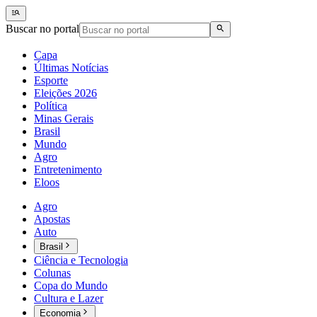
Buscar no portal
Capa
Últimas Notícias
Esporte
Eleições 2026
Política
Minas Gerais
Brasil
Mundo
Agro
Entretenimento
Eloos
Agro
Apostas
Auto
Brasil
Ciência e Tecnologia
Colunas
Copa do Mundo
Cultura e Lazer
Economia