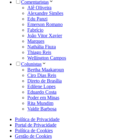
Comentaristas
Alê Oliveira
Alexandre Simões
Edu Panzi
Emerson Romano
Fabrício
João Vitor Xavier
Marques
Nathália Fiuza
Thiago Reis
Wellington Campos
Colunistas
Bertha Maakaroun
Ciro Dias Reis
Direto de Brasília
Edilene Lopes
Eduardo Costa
Poder em Minas
Rita Mundim
Valdir Barbosa
Política de Privacidade
Portal de Privacidade
Política de Cookies
Gestão de Cookies