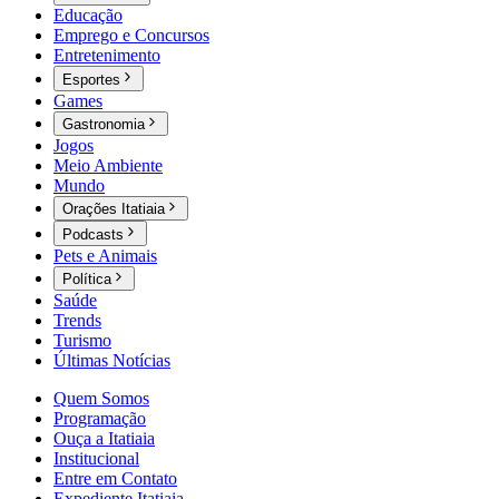
Educação
Emprego e Concursos
Entretenimento
Esportes
Games
Gastronomia
Jogos
Meio Ambiente
Mundo
Orações Itatiaia
Podcasts
Pets e Animais
Política
Saúde
Trends
Turismo
Últimas Notícias
Quem Somos
Programação
Ouça a Itatiaia
Institucional
Entre em Contato
Expediente Itatiaia