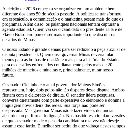
A eleição de 2026 começa a se organizar em um ambiente bem
diferente dos anos 50 do século passado. A política se transformou
em espetáculo, a comunicação e o marketing pesam mais do que os
programas. Além disso, os palanques nacionais tentam capturar a
agenda estadual. Quem vai ser o candidato do presidente Lula e de
Flávio Bolsonaro parece ser mais importante do que discutir os
desafios de Minas.
O nosso Estado é grande demais para ser reduzido a peça auxiliar de
disputa presidencial. Quem ousa governar Minas deveria falar
menos para as bolhas de ocasião e mais para a história do Estado,
para os desafios enfrentados cotidianamente pelos mais de 20
milhões de mineiros e mineiras e, principalmente, mirar nosso
futuro.
O senador Cleitinho e o atual governador Mateus Simões
representam, hoje, dois polos não tão díspares dessa disputa. Ambos
flertam com o eleitorado de direita. O senador lidera pesquisas,
conversa diretamente com parte expressiva do eleitorado e domina a
linguagem novidadeira das redes. Sua força não pode ser
desprezada. Mas governar Minas não é fazer vídeo, denunciar
absurdos ou performar indignação. Nos bastidores, circulam versões
de que o senador mede o peso da candidatura e talvez não deseje
assumir esse fardo. É melhor ser pedra do que vidraça nestes tempos