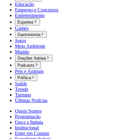
Educação
Emprego e Concursos
Entretenimento
Esportes
Games
Gastronomia
Jogos
Meio Ambiente
Mundo
Orações Itatiaia
Podcasts
Pets e Animais
Política
Saúde
Trends
Turismo
Últimas Notícias
Quem Somos
Programação
Ouça a Itatiaia
Institucional
Entre em Contato
Expediente Itatiaia