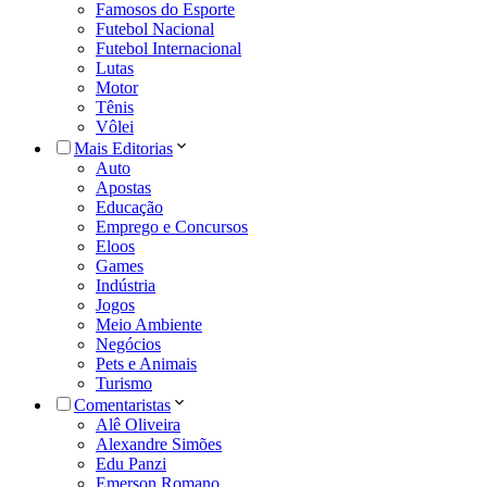
Famosos do Esporte
Futebol Nacional
Futebol Internacional
Lutas
Motor
Tênis
Vôlei
Mais Editorias
Auto
Apostas
Educação
Emprego e Concursos
Eloos
Games
Indústria
Jogos
Meio Ambiente
Negócios
Pets e Animais
Turismo
Comentaristas
Alê Oliveira
Alexandre Simões
Edu Panzi
Emerson Romano