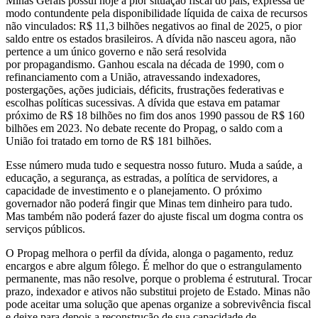
Minas Gerais possui hoje a pior situação fiscal do país, expressa de
modo contundente pela disponibilidade líquida de caixa de recursos
não vinculados: R$ 11,3 bilhões negativos ao final de 2025, o pior
saldo entre os estados brasileiros. A dívida não nasceu agora, não
pertence a um único governo e não será resolvida
por propagandismo. Ganhou escala na década de 1990, com o
refinanciamento com a União, atravessando indexadores,
postergações, ações judiciais, déficits, frustrações federativas e
escolhas políticas sucessivas. A dívida que estava em patamar
próximo de R$ 18 bilhões no fim dos anos 1990 passou de R$ 160
bilhões em 2023. No debate recente do Propag, o saldo com a
União foi tratado em torno de R$ 181 bilhões.
Esse número muda tudo e sequestra nosso futuro. Muda a saúde, a
educação, a segurança, as estradas, a política de servidores, a
capacidade de investimento e o planejamento. O próximo
governador não poderá fingir que Minas tem dinheiro para tudo.
Mas também não poderá fazer do ajuste fiscal um dogma contra os
serviços públicos.
O Propag melhora o perfil da dívida, alonga o pagamento, reduz
encargos e abre algum fôlego. É melhor do que o estrangulamento
permanente, mas não resolve, porque o problema é estrutural. Trocar
prazo, indexador e ativos não substitui projeto de Estado. Minas não
pode aceitar uma solução que apenas organize a sobrevivência fiscal
e deixe para depois a reconstrução de sua capacidade de