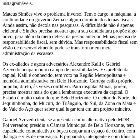
instagramáveis.
Mateus Simões vive o problema inverso. Tem o cargo, a máquina, a
continuidade do governo Zema e algum domínio dos temas fiscais.
Ainda assim, não decola nas pesquisas. A dificuldade não é apenas
eleitoral e Simões precisa mostrar que a sua candidatura propõe algo
novo, para além da mera defesa da gestão anterior. Minas precisa de
responsabilidade fiscal, sem dúvida. Mas responsabilidade fiscal sem
visão de desenvolvimento pode se transformar em mera
administração da escassez.
Os ex-aliados e agora adversários Alexandre Kalil e Gabriel
Azevedo ocupam outro campo de possibilidades. Ex-prefeito da
capital, Kalil é conhecido, tem voto na Região Metropolitana e
memória administrativa em Belo Horizonte. Carrega estilo próprio,
popular, direto, às vezes conflitivo. Para disputar Minas, porém,
precisa mostrar mais do que a lembrança executiva da capital. O
Estado é muito maior do que Belo Horizonte. O eleitor do Norte, do
Jequitinhonha, do Mucuri, do Triângulo, do Sul, da Zona da Mata e
do Vale do Aço quer saber qual lugar terá em um projeto mineiro.
Gabriel Azevedo tenta se apresentar como alternativa pelo MDB.
Foi vereador, presidiu a Câmara Municipal de Belo Horizonte, tem
capacidade comunicativa e busca ocupar um espaço de centro, com
diálogo e viés de renovação. É preparado, inteligente e com trânsito