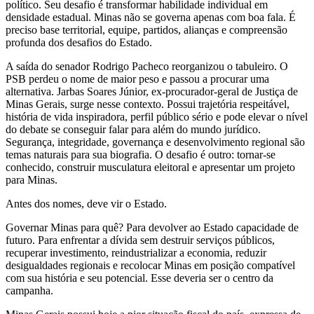
político. Seu desafio é transformar habilidade individual em
densidade estadual. Minas não se governa apenas com boa fala. É
preciso base territorial, equipe, partidos, alianças e compreensão
profunda dos desafios do Estado.
A saída do senador Rodrigo Pacheco reorganizou o tabuleiro. O
PSB perdeu o nome de maior peso e passou a procurar uma
alternativa. Jarbas Soares Júnior, ex-procurador-geral de Justiça de
Minas Gerais, surge nesse contexto. Possui trajetória respeitável,
história de vida inspiradora, perfil público sério e pode elevar o nível
do debate se conseguir falar para além do mundo jurídico.
Segurança, integridade, governança e desenvolvimento regional são
temas naturais para sua biografia. O desafio é outro: tornar-se
conhecido, construir musculatura eleitoral e apresentar um projeto
para Minas.
Antes dos nomes, deve vir o Estado.
Governar Minas para quê? Para devolver ao Estado capacidade de
futuro. Para enfrentar a dívida sem destruir serviços públicos,
recuperar investimento, reindustrializar a economia, reduzir
desigualdades regionais e recolocar Minas em posição compatível
com sua história e seu potencial. Esse deveria ser o centro da
campanha.