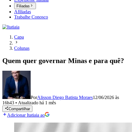
Filiadas
Afiliadas
Trabalhe Conosco
Capa
Colunas
Quem quer governar Minas e para quê?
Por
Alisson Diego Batista Moraes
12/06/2026 às
16h43
•
Atualizado
há 1 mês
Compartilhar
Adicionar Itatiaia ao