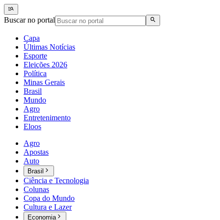
Buscar no portal
Capa
Últimas Notícias
Esporte
Eleições 2026
Política
Minas Gerais
Brasil
Mundo
Agro
Entretenimento
Eloos
Agro
Apostas
Auto
Brasil
Ciência e Tecnologia
Colunas
Copa do Mundo
Cultura e Lazer
Economia