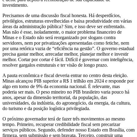
investimento.
Precisamos de uma discussão fiscal honesta. Há desperdícios,
privilégios, estruturas envelhecidas e baixa produtividade em várias
áreas da administração pública? Sim, e isso deve ser enfrentado.
Mas não é esse, isoladamente, o maior problema financeiro de
Minas e o Estado não será reorganizado por slogans contra
servidores, nem por privatizações apresentadas como fetiche, nem
por uma retórica vazia de “eficiência na gestão”. O governo estadual
precisa gastar melhor, arrecadar melhor, planejar melhor e investir
melhor. Cortar por cortar é fácil. Difícil é governar com inteligência,
resolver gargalos estruturais e ter visão de longo prazo.
A pauta econômica e fiscal deveria entrar no centro desta eleição.
Minas alcançou PIB superior a R$ 1 trilhão em 2024 e responde por
algo em torno de 9% da economia nacional. É relevante, mas
poderia ser mais. O peso mineiro no PIB brasileiro varia pouco há
anos, apesar da dimensão territorial, da população, das
universidades, da indústria, do agronegócio, da energia, da cultura,
do turismo e da posição logística privilegiada.
O próximo governador terá de fazer três movimentos ao mesmo
tempo. Primeiro, recuperar credibilidade fiscal sem precarizar
serviços públicos. Segundo, defender nosso Estado em Brasília, com
firmeza, sem submissão e sem bravata. Terceiro, construir uma