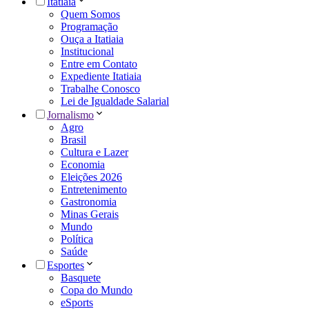
Itatiaia
Quem Somos
Programação
Ouça a Itatiaia
Institucional
Entre em Contato
Expediente Itatiaia
Trabalhe Conosco
Lei de Igualdade Salarial
Jornalismo
Agro
Brasil
Cultura e Lazer
Economia
Eleições 2026
Entretenimento
Gastronomia
Minas Gerais
Mundo
Política
Saúde
Esportes
Basquete
Copa do Mundo
eSports