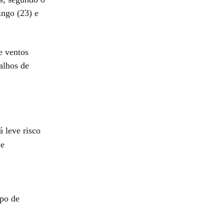
ingo (23) e
e ventos
alhos de
á leve risco
de
rpo de