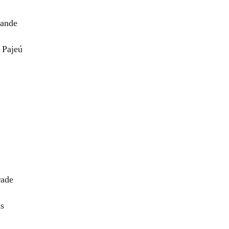
rande
 Pajeú
rade
s