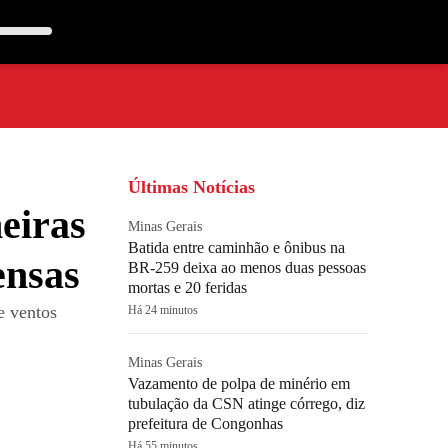
Últimas Notícias
eiras
Minas Gerais
Batida entre caminhão e ônibus na
ensas
BR-259 deixa ao menos duas pessoas
mortas e 20 feridas
e ventos
Há 24 minutos
Minas Gerais
Vazamento de polpa de minério em
tubulação da CSN atinge córrego, diz
prefeitura de Congonhas
Há 55 minutos