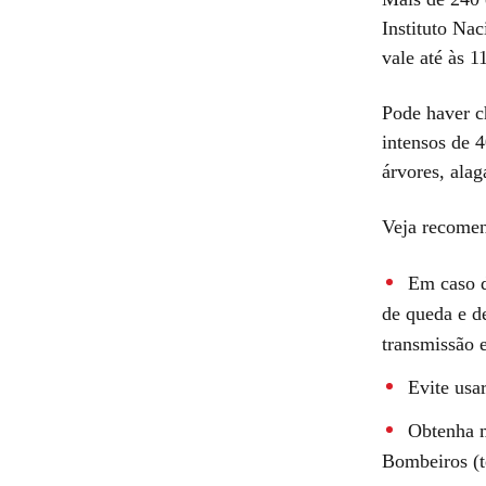
Instituto Nac
vale até às 1
Pode haver c
intensos de 4
árvores, alag
Veja recomen
Em caso d
de queda e de
transmissão 
Evite usa
Obtenha m
Bombeiros (t