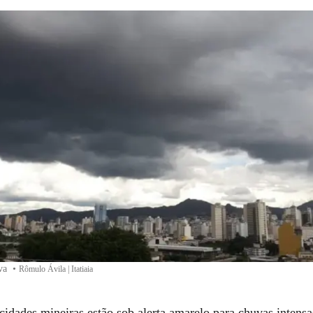
iva
•
Rômulo Ávila | Itatiaia
cidades mineiras estão sob alerta amarelo para chuvas intens