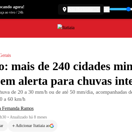
ocando agora!
Belo Horizonte
ça ao vivo
/
24h
Gerais
o: mais de 240 cidades min
 em alerta para chuvas int
huva de 20 a 30 mm/h ou de até 50 mm/dia, acompanhadas d
40 a 60 km/h
a Fernanda Ramos
9h30
•
Atualizado
há 8 meses
ar
Adicionar Itatiaia ao