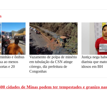
m
aminhão e ônibus
Vazamento de polpa de minério
Justiça nega hab
xa ao menos
em tubulação da CSN atinge
diarista que mato
ortas e 20
córrego, diz prefeitura de
idosos em BH
Congonhas
300 cidades de Minas podem ter tempestades e granizo na