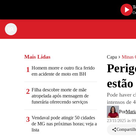
T
Ou
Mais Lidas
Capa
Minas 
Perig
Homem morre e outro fica ferido
1
em acidente de moto em BH
estão
Filha descobre morte de mãe
2
Pode haver c
atropelada após mensagem de
intensos de 
funerária oferecendo serviços
Por
Mari
Vendaval pode atingir 50 cidades
3
23/11/2025 às 0
de MG nas próximas horas; veja a
lista
Compartilh