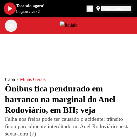
Tocando agora!
Belo Horizonte
Ouça ao vivo
/
24h
Capa
Minas Gerais
Ônibus fica pendurado em
barranco na marginal do Anel
Rodoviário, em BH; veja
Falha nos freios pode ter causado o acidente; trânsito
ficou parcialmente interditado no Anel Rodoviário nesta
sexta-feira (7)